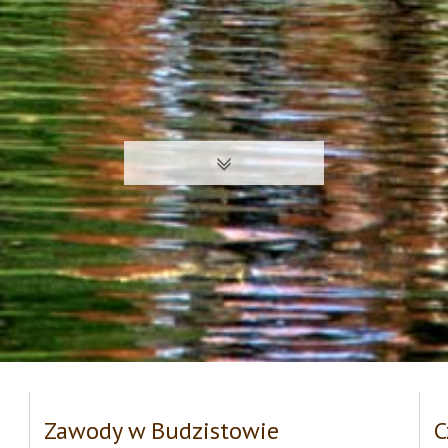
Zawody w Budzistowie
C