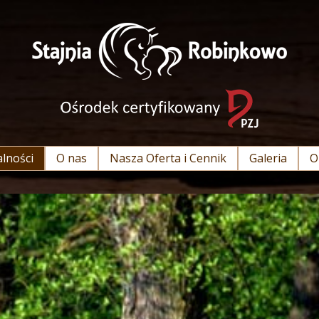
lności
O nas
Nasza Oferta i Cennik
Galeria
O