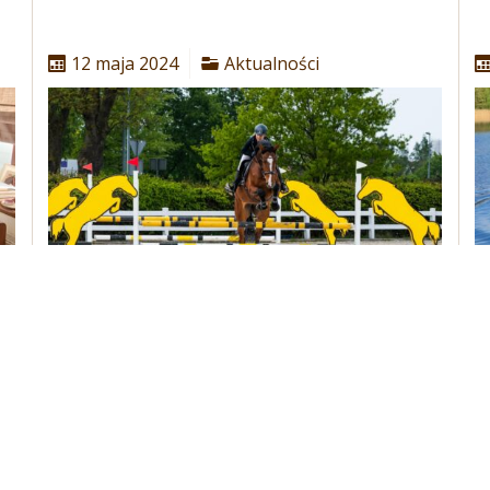
12 maja 2024
Aktualności
Zawody ogólnopolskie w skokach przez
Z
przeszkody Budzistowo 10-12 maja 2024.
3
Czytaj dalej...