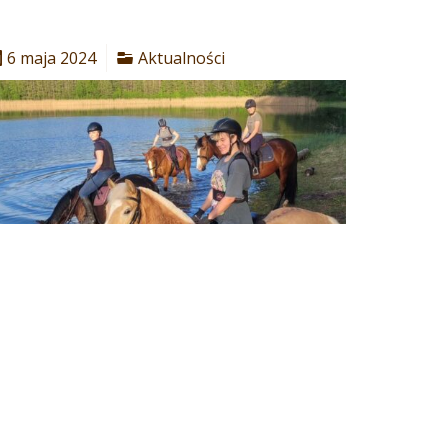
6 maja 2024
Aktualności
apraszamy na weeekend czerwcowy!!!
Termin
0.05-2.06.2024
Program:
wyjazdy
Czytaj dalej...