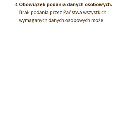
Obowiązek podania danych osobowych.
Brak podania przez Państwa wszystkich
wymaganych danych osobowych może
stanowić przeszkodę do świadczenia przez
Stajnie Robinkowo usług na Państwa rzecz. W
zakresie, w jakim dane osobowe są zbierane na
podstawie zgody, podanie danych osobowych
jest dobrowolne.
Informacje o znanych lub przewidywanych
odbiorcach lub kategoriach odbiorców
danych.
W związku z przetwarzaniem Państwa danych
osobowych celach wskazanych wyżej Państwa
dane osobowe mogą być udostępniane
organom administracji publicznej oraz
podmiotom wykonującym zadania publiczne lub
działającym na zlecenie organów administracji