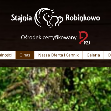
lności
O nas
Nasza Oferta i Cennik
Galeria
O