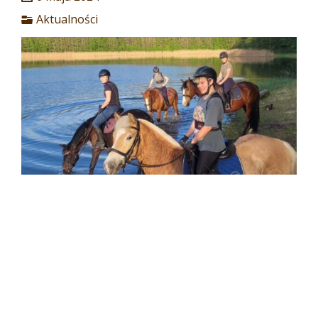
Aktualności
Zapraszamy na weeekend czerwcowy!!!
Termin
30.05-2.06.2024
Program:
wyjazdy
Czytaj dalej...