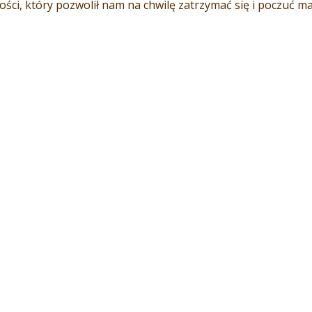
ci, który pozwolił nam na chwilę zatrzymać się i poczuć ma
przepyszne potrawy i stworzenie wyjątkowego, magicznego 