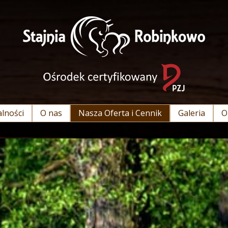
lności
O nas
Nasza Oferta i Cennik
Galeria
O