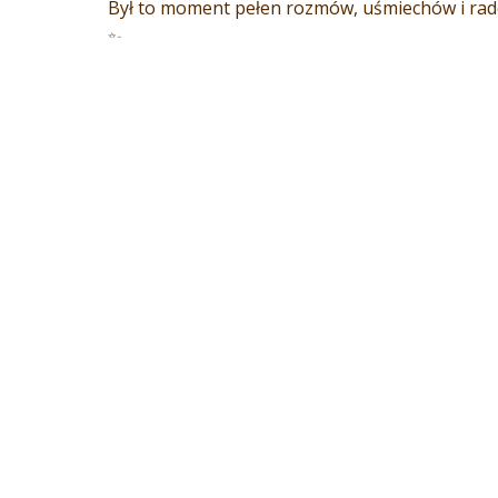
Był to moment pełen rozmów, uśmiechów i radoś
✨
Dziękujemy wszystkim za obecność, prezenty, 