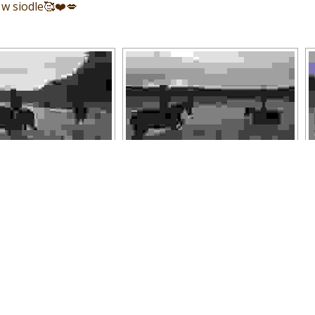
w siodle🥰❤️💋