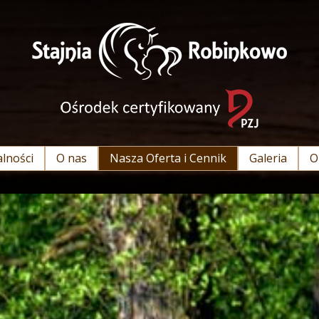
lności
O nas
Nasza Oferta i Cennik
Galeria
O