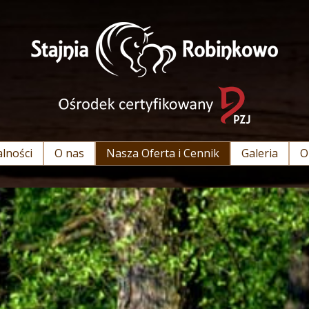
lności
O nas
Nasza Oferta i Cennik
Galeria
O