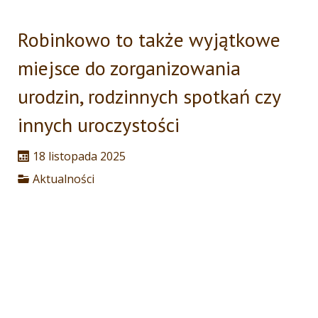
Robinkowo to także wyjątkowe
miejsce do zorganizowania
urodzin, rodzinnych spotkań czy
innych uroczystości
18 listopada 2025
Aktualności
Czy wiesz, że Robinkowo to nie tylko jazdy konne?✨
To także wyjątkowe miejsce do zorganizowania
urodzin, rodzinnych spotkań czy innych uroczystości
— w pięknym otoczeniu natury i naszych kochanych
koni.