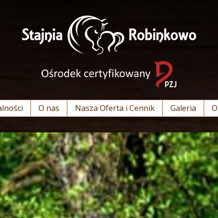
lności
O nas
Nasza Oferta i Cennik
Galeria
O