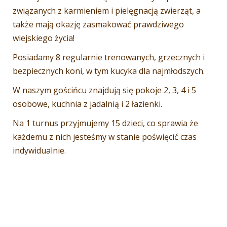
związanych z karmieniem i pielęgnacją zwierząt, a
także mają okazję zasmakować prawdziwego
wiejskiego życia!
Posiadamy 8 regularnie trenowanych, grzecznych i
bezpiecznych koni, w tym kucyka dla najmłodszych.
W naszym gościńcu znajdują się pokoje 2, 3, 4 i 5
osobowe, kuchnia z jadalnią i 2 łazienki.
Na 1 turnus przyjmujemy 15 dzieci, co sprawia że
każdemu z nich jesteśmy w stanie poświęcić czas
indywidualnie.
Zapraszamy dzieci od
10
roku życia na turnusy 7 lub
14 dniowe.
Każdy turnus ferii zimowych zaczynamy kolacją w
niedzielę o godz. 18.00 a kończymy obiadem w
sobotę o godz. 13.00.